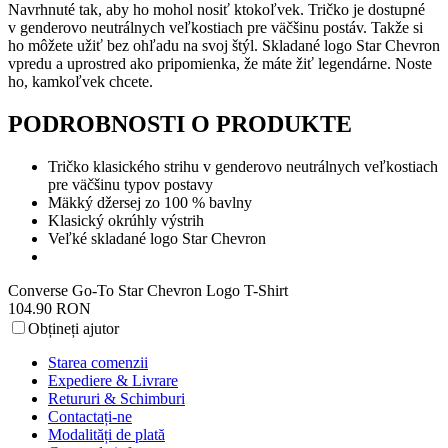
Navrhnuté tak, aby ho mohol nosiť ktokoľvek. Tričko je dostupné
v genderovo neutrálnych veľkostiach pre väčšinu postáv. Takže si
ho môžete užiť bez ohľadu na svoj štýl. Skladané logo Star Chevron
vpredu a uprostred ako pripomienka, že máte žiť legendárne. Noste
ho, kamkoľvek chcete.
PODROBNOSTI O PRODUKTE
Tričko klasického strihu v genderovo neutrálnych veľkostiach
pre väčšinu typov postavy
Mäkký džersej zo 100 % bavlny
Klasický okrúhly výstrih
Veľké skladané logo Star Chevron
Converse Go-To Star Chevron Logo T-Shirt
104.90 RON
Obțineți ajutor
Starea comenzii
Expediere & Livrare
Retururi & Schimburi
Contactați-ne
Modalități de plată