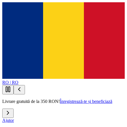
RO | RO
Livrare gratuită de la 350 RON!
Înregistrează-te și beneficiază
Ajutor