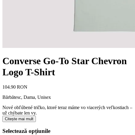
Converse Go-To Star Chevron
Logo T-Shirt
104.90 RON
Bărbătesc, Dama, Unisex
Nové obľúbené tričko, ktoré teraz máme vo viacerých veľkostiach –
už chýbate len vy.
Citește mai mult
Selectează opțiunile