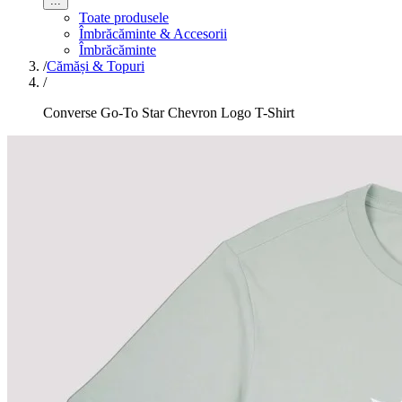
...
Toate produsele
Îmbrăcăminte & Accesorii
Îmbrăcăminte
/
Cămăși & Topuri
/
Converse Go-To Star Chevron Logo T-Shirt