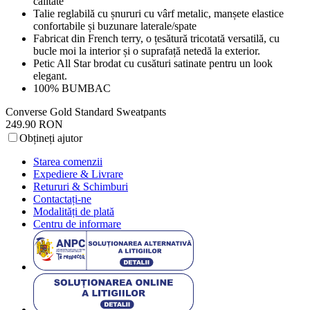
calitate
Talie reglabilă cu șnururi cu vârf metalic, manșete elastice
confortabile și buzunare laterale/spate
Fabricat din French terry, o țesătură tricotată versatilă, cu
bucle moi la interior și o suprafață netedă la exterior.
Petic All Star brodat cu cusături satinate pentru un look
elegant.
100% BUMBAC
Converse Gold Standard Sweatpants
249.90 RON
Obțineți ajutor
Starea comenzii
Expediere & Livrare
Retururi & Schimburi
Contactați-ne
Modalități de plată
Centru de informare