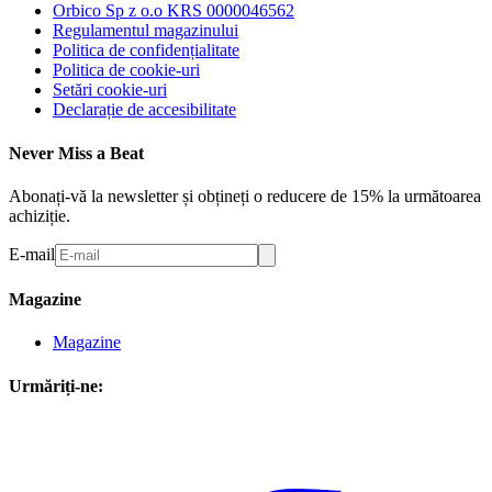
Orbico Sp z o.o KRS 0000046562
Regulamentul magazinului
Politica de confidențialitate
Politica de cookie-uri
Setări cookie-uri
Declarație de accesibilitate
Never Miss a Beat
Abonați-vă la newsletter și obțineți o reducere de 15% la următoarea
achiziție.
E-mail
Magazine
Magazine
Urmăriți-ne: