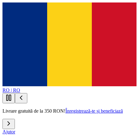
RO | RO
Livrare gratuită de la 350 RON!
Înregistrează-te și beneficiază
Ajutor