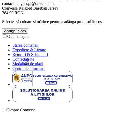
contacta la
gpsr.pl@orbico.com
.
Converse Relaxed Baseball Jersey
384.90 RON
Selectează culoare și mărime pentru a adăuga produsul în coș
Adaugă în coș
Obțineți ajutor
Starea comenzii
Expediere & Livrare
Retururi & Schimburi
Contactați-ne
Modalități de plată
Centru de informare
Despre Converse