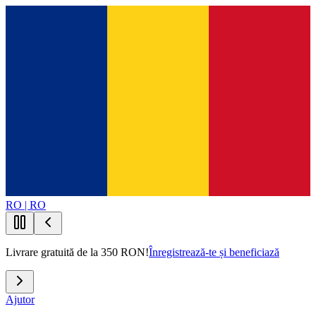
RO | RO
Livrare gratuită de la 350 RON!
Înregistrează-te și beneficiază
Ajutor