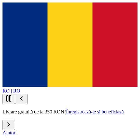
RO | RO
Livrare gratuită de la 350 RON!
Înregistrează-te și beneficiază
Ajutor