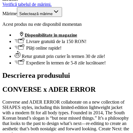
Verifică tabelul de mărimi.
Mărime
Selectează mărime
Acest produs nu este disponibil momentan
Disponibilitate în magazine
Livrare gratuită de la 150 RON!
Plăți online rapide!
Retur gratuit prin curier în termen 30 de zile!
Expediere în termen de 5-8 zile lucrătoare!
Descrierea produsului
CONVERSE x ADER ERROR
Converse and ADER ERROR collaborate on a new collection of
SHAPES styles, including this limited-edition lightweight jacket
with a modern fit for all body types. Founded in 2014, The South
Korean brand’s slogan is “but near missed things.” It’s a philosophy
that looks to the past to design what’s next—re-editing to create an
aesthetic that’s both nostalgic and forward looking. Create Next: the