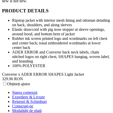
new is not new.
PRODUCT DETAILS
Ripstop jacket with interior mesh lining and ottoman detailing
on back, shoulders, and along sleeves
Elastic drawcord with pig nose stopper at sleeve openings,
around hood, and bottom hem of jacket
Rubber ink screen printed logo and wordmarks on left chest
and center back; tonal embroidered wordmarks at lower
center back
ADER ERROR and Converse back neck labels, chain
stitched logos on right chest, SHAPES hangtag, woven label,
and branding
100% POLYESTER
Converse x ADER ERROR SHAPES Light Jacket
329.90 RON
Obțineți ajutor
Starea comenzii
Expediere & Livrare
Retururi & Schimburi
Contactați-ne
Modalități de plată