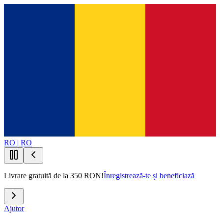
RO | RO
Livrare gratuită de la 350 RON!
Înregistrează-te și beneficiază
Ajutor