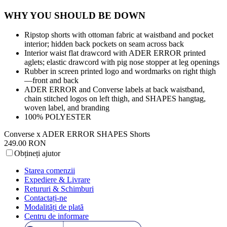
WHY YOU SHOULD BE DOWN
Ripstop shorts with ottoman fabric at waistband and pocket
interior; hidden back pockets on seam across back
Interior waist flat drawcord with ADER ERROR printed
aglets; elastic drawcord with pig nose stopper at leg openings
Rubber in screen printed logo and wordmarks on right thigh
—front and back
ADER ERROR and Converse labels at back waistband,
chain stitched logos on left thigh, and SHAPES hangtag,
woven label, and branding
100% POLYESTER
Converse x ADER ERROR SHAPES Shorts
249.00 RON
Obțineți ajutor
Starea comenzii
Expediere & Livrare
Retururi & Schimburi
Contactați-ne
Modalități de plată
Centru de informare