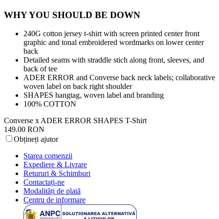
WHY YOU SHOULD BE DOWN
240G cotton jersey t-shirt with screen printed center front
graphic and tonal embroidered wordmarks on lower center
back
Detailed seams with straddle stich along front, sleeves, and
back of tee
ADER ERROR and Converse back neck labels; collaborative
woven label on back right shoulder
SHAPES hangtag, woven label and branding
100% COTTON
Converse x ADER ERROR SHAPES T-Shirt
149.00 RON
Obțineți ajutor
Starea comenzii
Expediere & Livrare
Retururi & Schimburi
Contactați-ne
Modalități de plată
Centru de informare