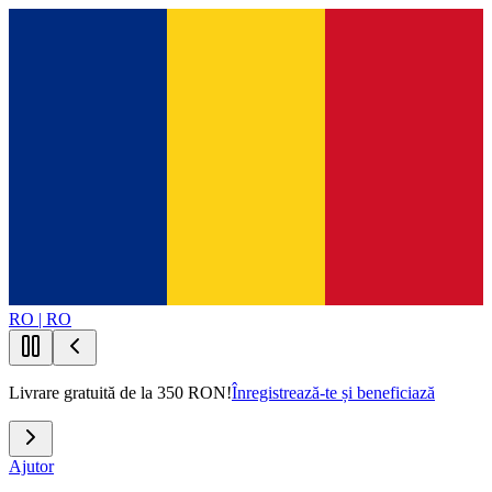
RO | RO
Livrare gratuită de la 350 RON!
Înregistrează-te și beneficiază
Ajutor