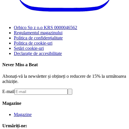
Orbico Sp z o.o KRS 0000046562
Regulamentul magazinului
Politica de confidențialitate
Politica de cookie-uri
Setări cookie-uri
Declarație de accesibilitate
Never Miss a Beat
Abonați-vă la newsletter și obțineți o reducere de 15% la următoarea
achiziție.
E-mail
Magazine
Magazine
Urmăriți-ne: