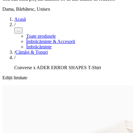
Dama, Bărbătesc, Unisex
Acasă
/
...
Toate produsele
Îmbrăcăminte & Accesorii
Îmbrăcăminte
/
Cămăși & Topuri
/
Converse x ADER ERROR SHAPES T-Shirt
Ediții limitate