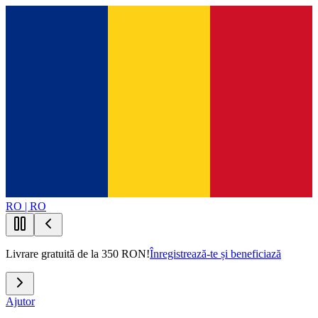
RO | RO
Livrare gratuită de la 350 RON!
Înregistrează-te și beneficiază
Ajutor