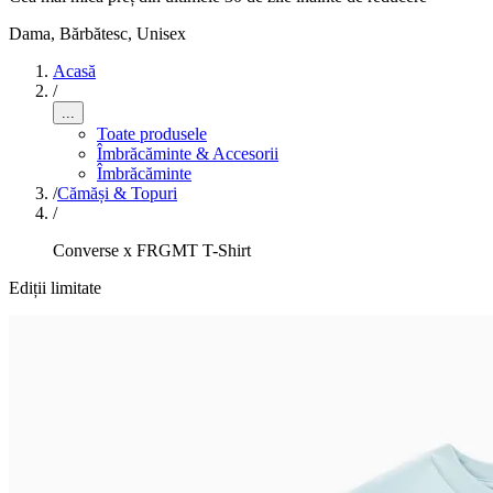
Dama, Bărbătesc, Unisex
Acasă
/
...
Toate produsele
Îmbrăcăminte & Accesorii
Îmbrăcăminte
/
Cămăși & Topuri
/
Converse x FRGMT T-Shirt
Ediții limitate