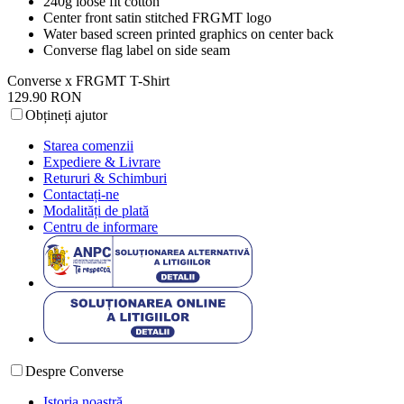
240g loose fit cotton
Center front satin stitched FRGMT logo
Water based screen printed graphics on center back
Converse flag label on side seam
Converse x FRGMT T-Shirt
129.90 RON
Obțineți ajutor
Starea comenzii
Expediere & Livrare
Retururi & Schimburi
Contactați-ne
Modalități de plată
Centru de informare
Despre Converse
Istoria noastră