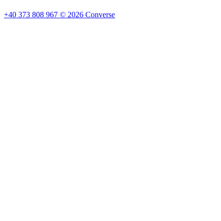
+40 373 808 967
©
2026
Converse