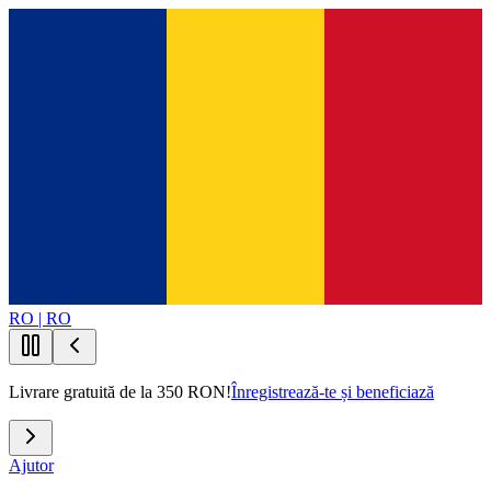
RO | RO
Livrare gratuită de la 350 RON!
Înregistrează-te și beneficiază
Ajutor