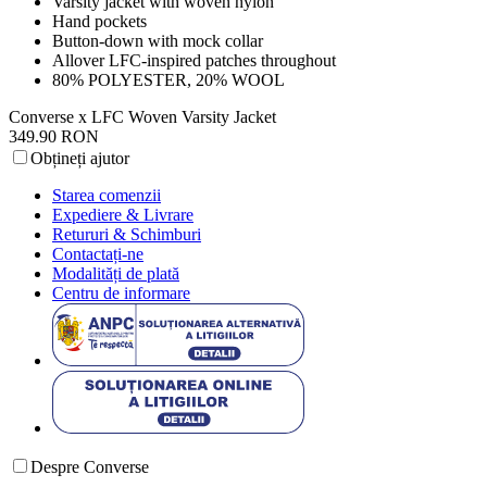
Varsity jacket with woven nylon
Hand pockets
Button-down with mock collar
Allover LFC-inspired patches throughout
80% POLYESTER, 20% WOOL
Converse x LFC Woven Varsity Jacket
349.90 RON
Obțineți ajutor
Starea comenzii
Expediere & Livrare
Retururi & Schimburi
Contactați-ne
Modalități de plată
Centru de informare
Despre Converse