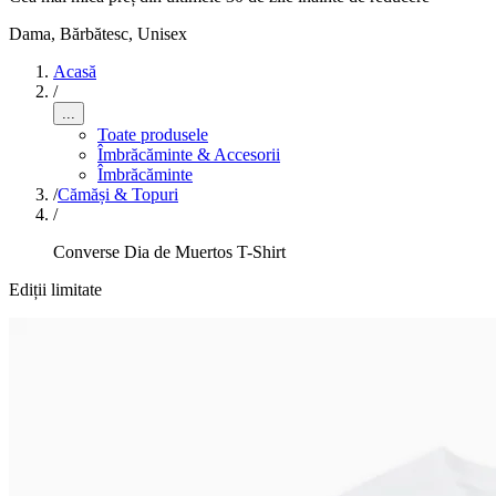
Dama, Bărbătesc, Unisex
Acasă
/
...
Toate produsele
Îmbrăcăminte & Accesorii
Îmbrăcăminte
/
Cămăși & Topuri
/
Converse Dia de Muertos T-Shirt
Ediții limitate