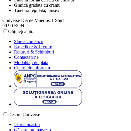
Grafică gradată cu craniu
Tăietură regulată, unisex
Converse Dia de Muertos T-Shirt
99.90 RON
Obțineți ajutor
Starea comenzii
Expediere & Livrare
Retururi & Schimburi
Contactați-ne
Modalități de plată
Centru de informare
Despre Converse
Istoria noastră
Găsește un magazin