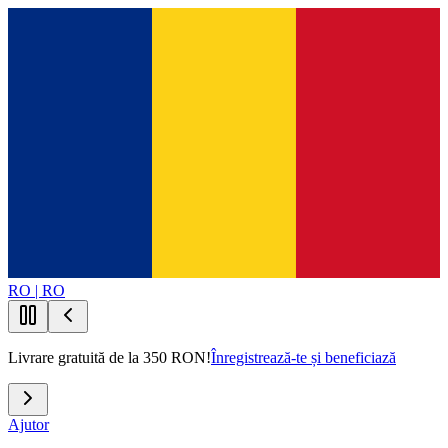
RO | RO
Livrare gratuită de la 350 RON!
Înregistrează-te și beneficiază
Ajutor