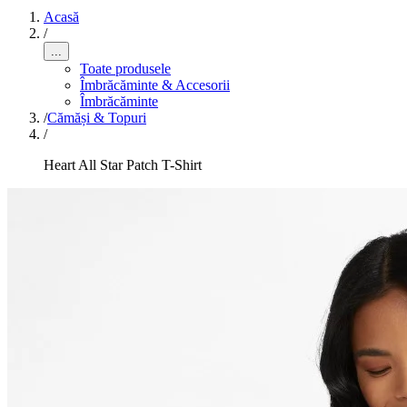
Acasă
/
...
Toate produsele
Îmbrăcăminte & Accesorii
Îmbrăcăminte
/
Cămăși & Topuri
/
Heart All Star Patch T-Shirt