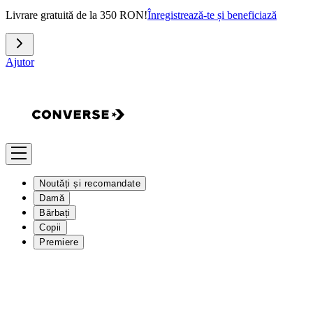
Livrare gratuită de la 350 RON!
Înregistrează-te și beneficiază
Ajutor
Noutăți și recomandate
Damă
Bărbați
Copii
Premiere