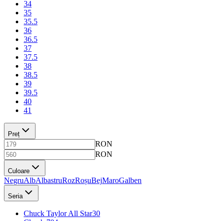
34
35
35.5
36
36.5
37
37.5
38
38.5
39
39.5
40
41
Preț
RON
RON
Culoare
Negru
Alb
Albastru
Roz
Roșu
Bej
Maro
Galben
Seria
Chuck Taylor All Star
30