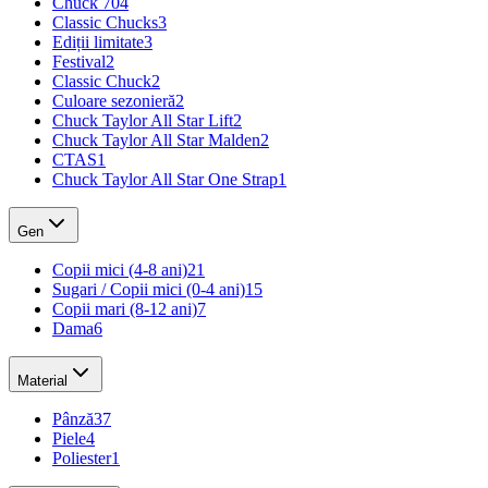
Chuck 70
4
Classic Chucks
3
Ediții limitate
3
Festival
2
Classic Chuck
2
Culoare sezonieră
2
Chuck Taylor All Star Lift
2
Chuck Taylor All Star Malden
2
CTAS
1
Chuck Taylor All Star One Strap
1
Gen
Copii mici (4-8 ani)
21
Sugari / Copii mici (0-4 ani)
15
Copii mari (8-12 ani)
7
Dama
6
Material
Pânză
37
Piele
4
Poliester
1