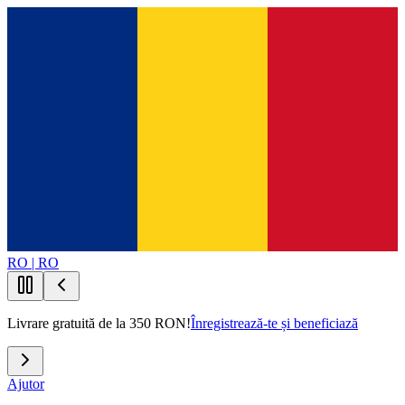
RO | RO
Livrare gratuită de la 350 RON!
Înregistrează-te și beneficiază
Ajutor