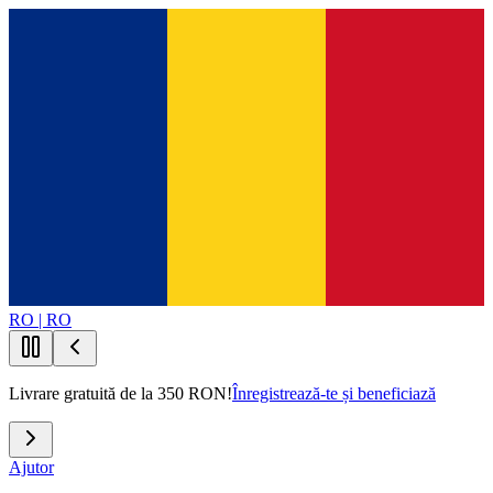
RO | RO
Livrare gratuită de la 350 RON!
Înregistrează-te și beneficiază
Ajutor