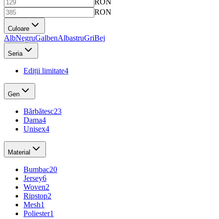
RON
RON
Culoare
Alb
Negru
Galben
Albastru
Gri
Bej
Seria
Ediții limitate
4
Gen
Bărbătesc
23
Dama
4
Unisex
4
Material
Bumbac
20
Jersey
6
Woven
2
Ripstop
2
Mesh
1
Poliester
1