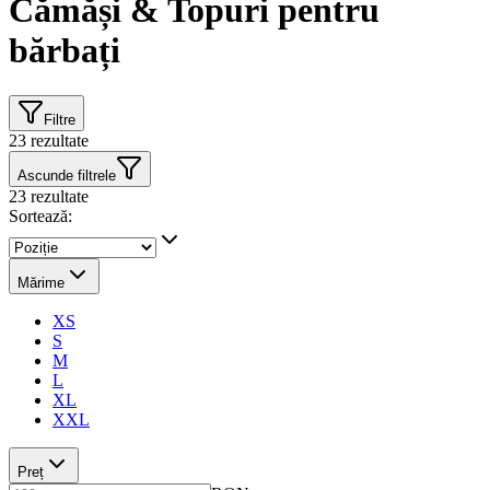
Cămăși & Topuri pentru
bărbați
Filtre
23
rezultate
Ascunde filtrele
23
rezultate
Sortează:
Mărime
XS
S
M
L
XL
XXL
Preț