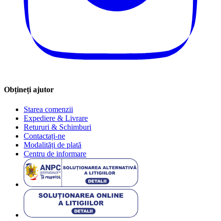
Obțineți ajutor
Starea comenzii
Expediere & Livrare
Retururi & Schimburi
Contactați-ne
Modalități de plată
Centru de informare