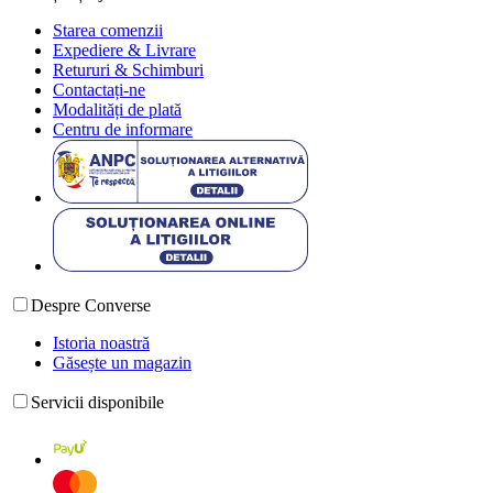
Starea comenzii
Expediere & Livrare
Retururi & Schimburi
Contactați-ne
Modalități de plată
Centru de informare
Despre Converse
Istoria noastră
Găsește un magazin
Servicii disponibile