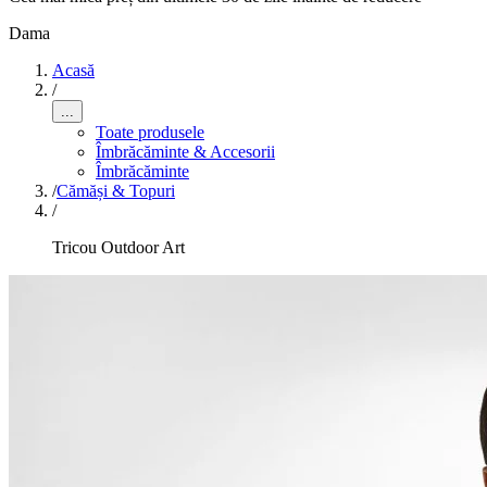
Dama
Acasă
/
...
Toate produsele
Îmbrăcăminte & Accesorii
Îmbrăcăminte
/
Cămăși & Topuri
/
Tricou Outdoor Art