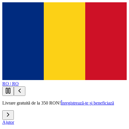
RO | RO
Livrare gratuită de la 350 RON!
Înregistrează-te și beneficiază
Ajutor