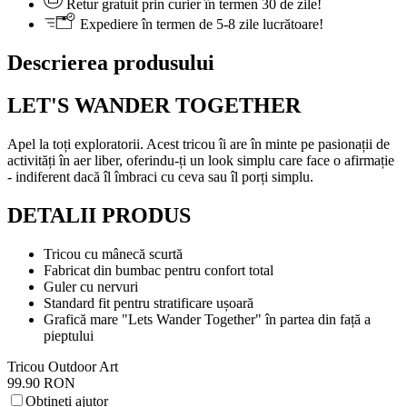
Retur gratuit prin curier în termen 30 de zile!
Expediere în termen de 5-8 zile lucrătoare!
Descrierea produsului
LET'S WANDER TOGETHER
Apel la toți exploratorii. Acest tricou îi are în minte pe pasionații de
activități în aer liber, oferindu-ți un look simplu care face o afirmație
- indiferent dacă îl îmbraci cu ceva sau îl porți simplu.
DETALII PRODUS
Tricou cu mânecă scurtă
Fabricat din bumbac pentru confort total
Guler cu nervuri
Standard fit pentru stratificare ușoară
Grafică mare "Lets Wander Together" în partea din față a
pieptului
Tricou Outdoor Art
99.90 RON
Obțineți ajutor