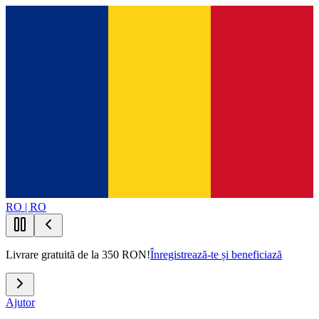
RO | RO
Livrare gratuită de la 350 RON!
Înregistrează-te și beneficiază
Ajutor