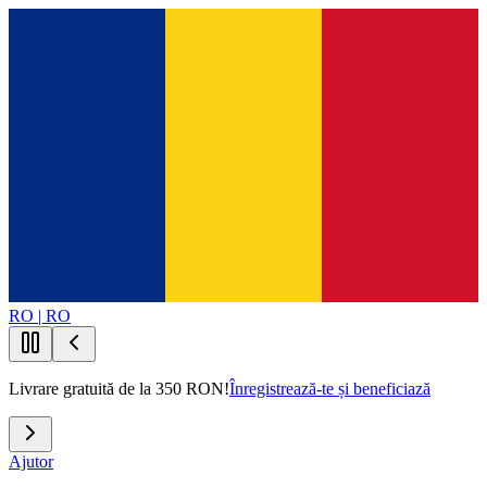
RO | RO
Livrare gratuită de la 350 RON!
Înregistrează-te și beneficiază
Ajutor