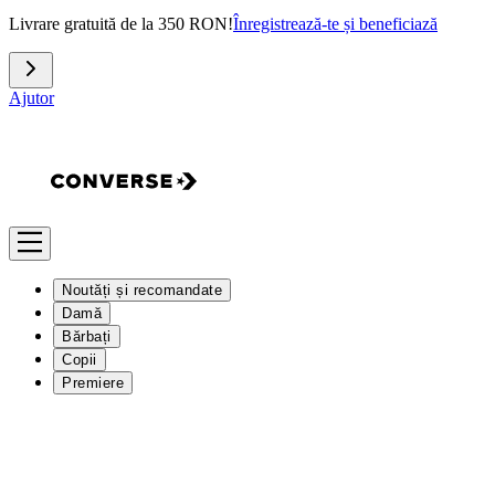
Livrare gratuită de la 350 RON!
Înregistrează-te și beneficiază
Ajutor
Noutăți și recomandate
Damă
Bărbați
Copii
Premiere