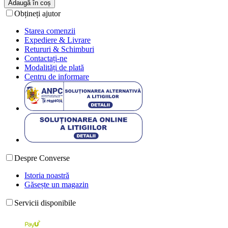
Adaugă în coș
Obțineți ajutor
Starea comenzii
Expediere & Livrare
Retururi & Schimburi
Contactați-ne
Modalități de plată
Centru de informare
Despre Converse
Istoria noastră
Găsește un magazin
Servicii disponibile