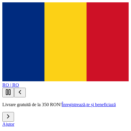
RO | RO
Livrare gratuită de la 350 RON!
Înregistrează-te și beneficiază
Ajutor