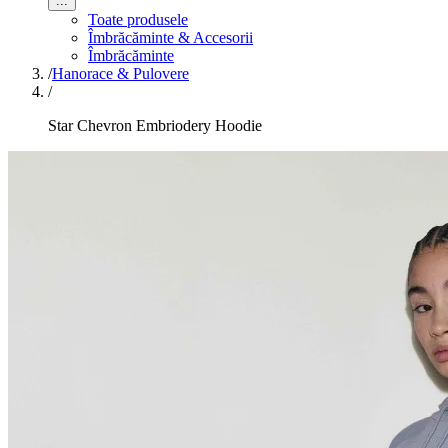
...
Toate produsele
Îmbrăcăminte & Accesorii
Îmbrăcăminte
/
Hanorace & Pulovere
/
Star Chevron Embriodery Hoodie