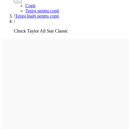
...
Copii
Teniși pentru copii
/
Teniși înalți pentru copii
/
Chuck Taylor All Star Classic