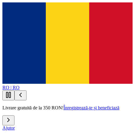
RO | RO
Livrare gratuită de la 350 RON!
Înregistrează-te și beneficiază
Ajutor