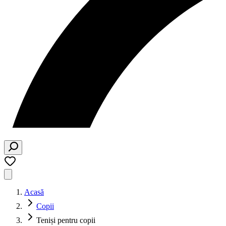
Acasă
Copii
Teniși pentru copii