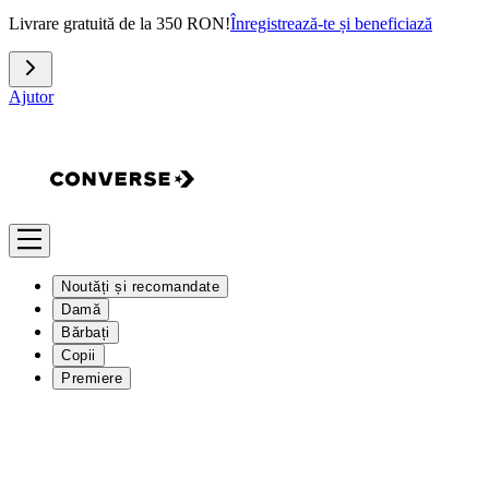
Livrare gratuită de la 350 RON!
Înregistrează-te și beneficiază
Ajutor
Noutăți și recomandate
Damă
Bărbați
Copii
Premiere