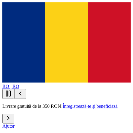
RO | RO
Livrare gratuită de la 350 RON!
Înregistrează-te și beneficiază
Ajutor