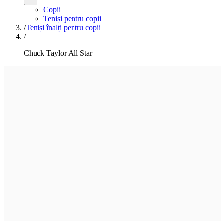
...
Copii
Teniși pentru copii
/
Teniși înalți pentru copii
/
Chuck Taylor All Star