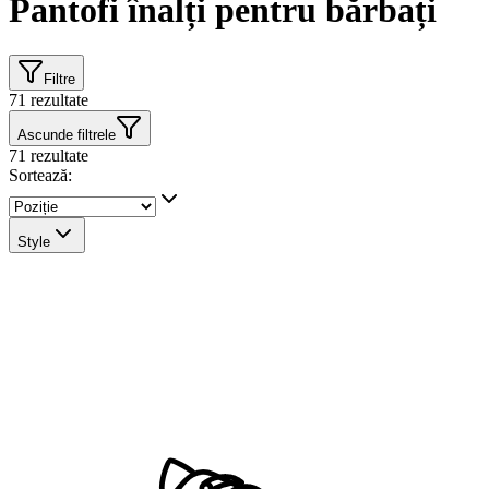
Pantofi înalți pentru bărbați
Filtre
71
rezultate
Ascunde filtrele
71
rezultate
Sortează:
Style