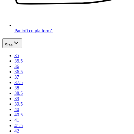
Pantofi cu platformă
Size
35
35.5
36
36.5
37
37.5
38
38.5
39
39.5
40
40.5
41
41.5
42