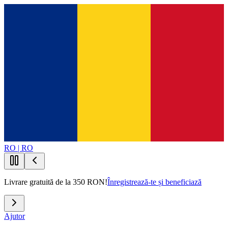
RO | RO
Livrare gratuită de la 350 RON!
Înregistrează-te și beneficiază
Ajutor