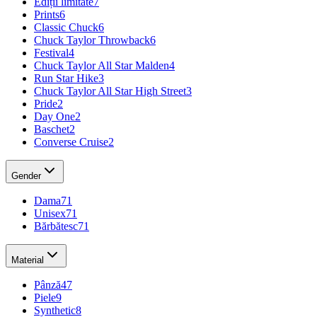
Ediții limitate
7
Prints
6
Classic Chuck
6
Chuck Taylor Throwback
6
Festival
4
Chuck Taylor All Star Malden
4
Run Star Hike
3
Chuck Taylor All Star High Street
3
Pride
2
Day One
2
Baschet
2
Converse Cruise
2
Gender
Dama
71
Unisex
71
Bărbătesc
71
Material
Pânză
47
Piele
9
Synthetic
8