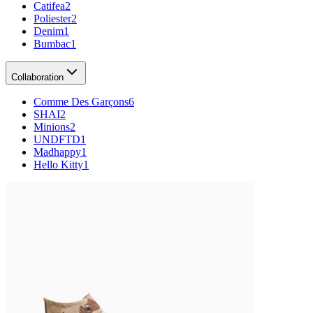
Catifea
2
Poliester
2
Denim
1
Bumbac
1
Collaboration
Comme Des Garçons
6
SHAI
2
Minions
2
UNDFTD
1
Madhappy
1
Hello Kitty
1