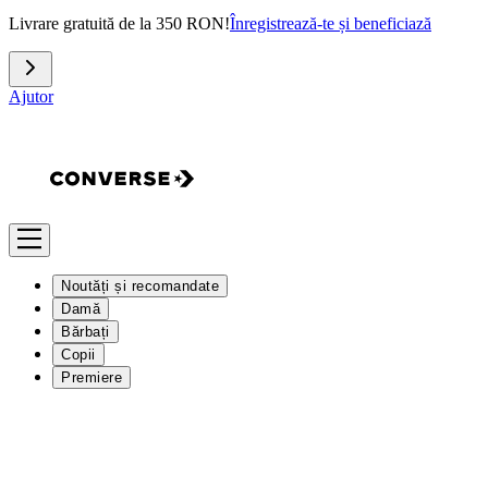
Livrare gratuită de la 350 RON!
Înregistrează-te și beneficiază
Ajutor
Noutăți și recomandate
Damă
Bărbați
Copii
Premiere