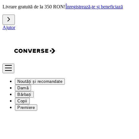
Livrare gratuită de la 350 RON!
Înregistrează-te și beneficiază
Ajutor
Noutăți și recomandate
Damă
Bărbați
Copii
Premiere